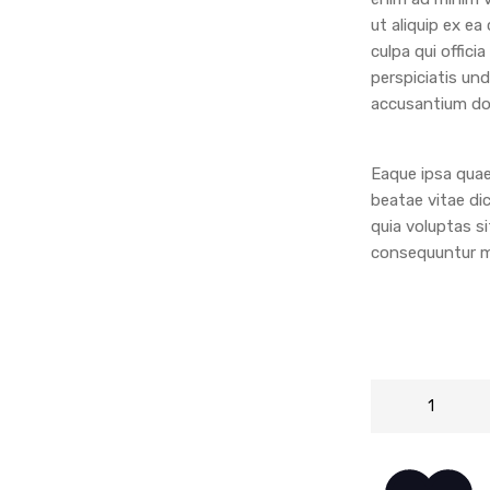
ut aliquip ex e
culpa qui offici
perspiciatis un
accusantium do
Eaque ipsa quae 
beatae vitae di
quia voluptas si
consequuntur ma