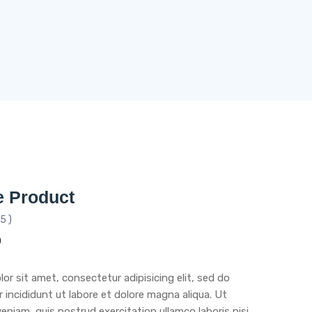
 Product
5 )
l
Current
0
price
is:
or sit amet, consectetur adipisicing elit, sed do
.
$16.00.
incididunt ut labore et dolore magna aliqua. Ut
eniam, quis nostrud exercitation ullamco laboris nisi