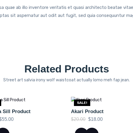
sa quae ab illo inventore veritatis et quasi architecto beatae vi
uptas sit aspernatur aut odit aut fugit, sed quia consequuntur ma
Related Products
Street art salvia irony wolf waistcoat actually lomo meh fap jean.
SALE!
Sill Product
Akari Product
Original
Current
Original
Current
$
55.00
$
20.00
$
18.00
price
price
price
price
was:
is:
was:
is: