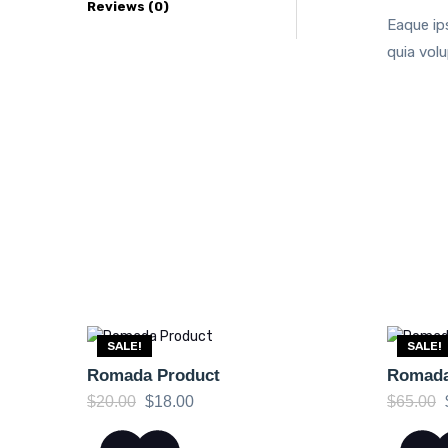
Reviews (0)
Eaque ip
quia vol
SALE!
SALE!
Romada Product
Romada 
Original
Current
$
20.00
$
18.00
$
65.00
price
price
was:
is: